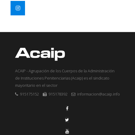
ACAIP - Agrupación de los Cuerpos de la Administración
de Instituciones Penitenciarias (Acaip) es el sindicato
mayoritario en el sector
915175152
915178392
informacion@acaip.info