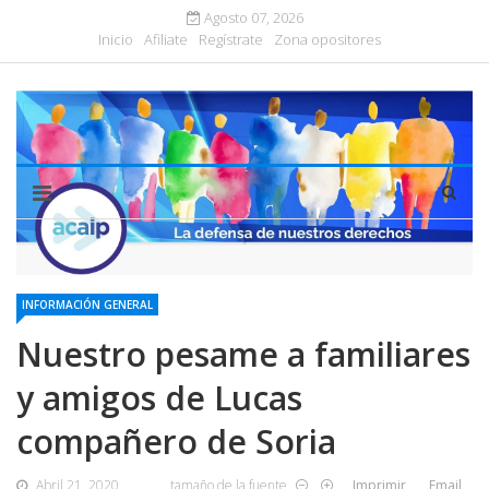
Agosto 07, 2026
Inicio
Afiliate
Regístrate
Zona opositores
INFORMACIÓN GENERAL
Nuestro pesame a familiares
y amigos de Lucas
compañero de Soria
Abril 21, 2020
tamaño de la fuente
Imprimir
Email