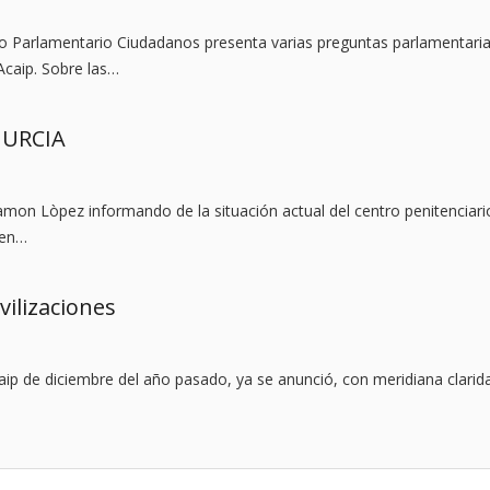
po Parlamentario Ciudadanos presenta varias preguntas parlamentari
Acaip. Sobre las…
MURCIA
amon Lòpez informando de la situación actual del centro penitenciari
 en…
ilizaciones
aip de diciembre del año pasado, ya se anunció, con meridiana clarid