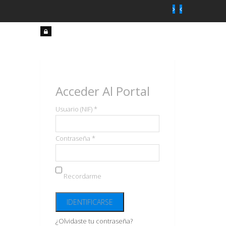
Acceso
usuarios
Acceder Al Portal
Usuario (NIF) *
Contraseña *
Recordarme
¿Olvidaste tu contraseña?