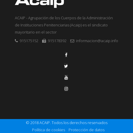
ACAIP - Agrupación de los Cuerpos de la Administración
de Instituciones Penitenciarias (Acaip) es el sindicato
mayoritario en el sector
915175152
915178392
informacion@acaip.info
© 2018 ACAIP. Todos los derechos reservados
Política de cookies
Protección de datos