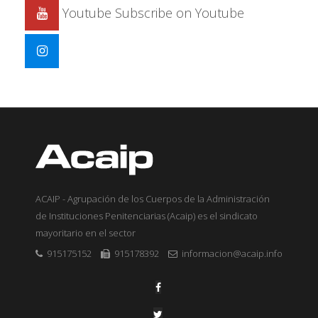
Youtube
Subscribe on Youtube
ACAIP - Agrupación de los Cuerpos de la Administración
de Instituciones Penitenciarias (Acaip) es el sindicato
mayoritario en el sector
915175152
915178392
informacion@acaip.info