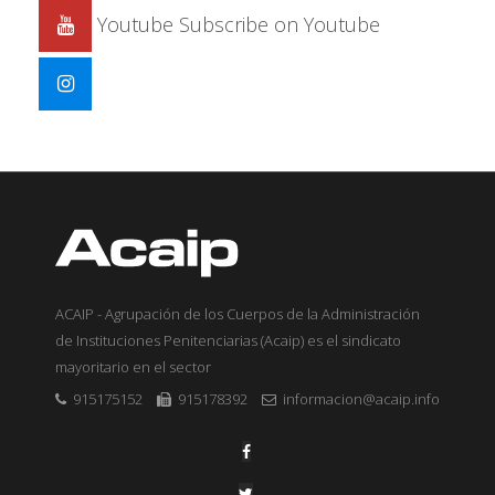
Youtube
Subscribe on Youtube
ACAIP - Agrupación de los Cuerpos de la Administración
de Instituciones Penitenciarias (Acaip) es el sindicato
mayoritario en el sector
915175152
915178392
informacion@acaip.info