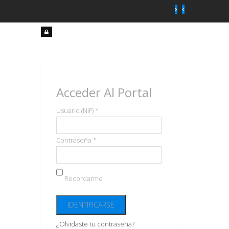
Acceso
usuarios
Acceder Al Portal
Usuario (NIF) *
Contraseña *
Recordarme
¿Olvidaste tu contraseña?