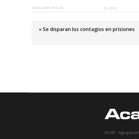
Valora este artículo
(0 votos)
« Se disparan los contagios en prisiones
ACAIP - Agrupación