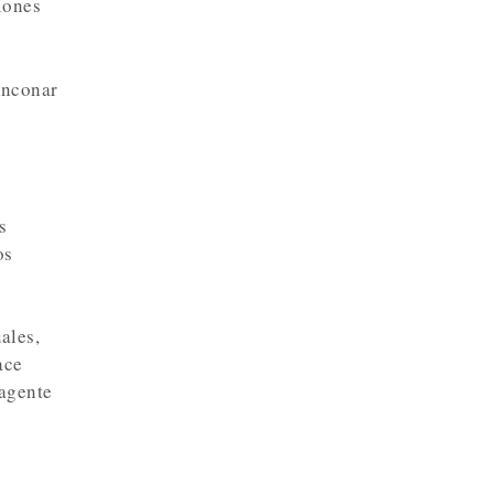
iones
inconar
s
os
ales,
ace
 agente