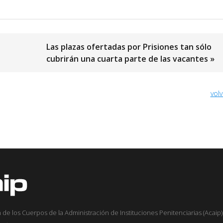
Las plazas ofertadas por Prisiones tan sólo
cubrirán una cuarta parte de las vacantes »
volv
 de los Cuerpos de la Administración de Instituciones Penitenciarias (Acaip) 